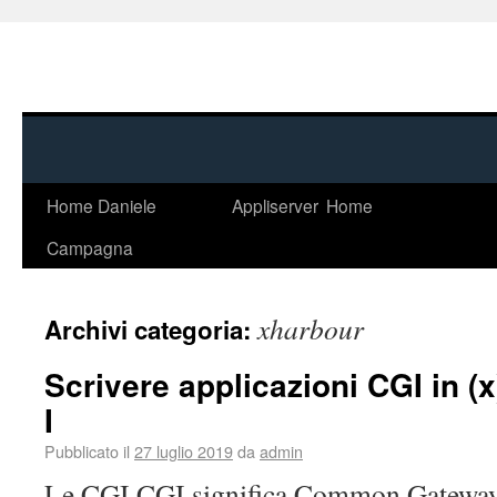
Home Daniele
Appliserver
Home
Campagna
xharbour
Archivi categoria:
Scrivere applicazioni CGI in (
I
Pubblicato il
27 luglio 2019
da
admin
Le CGI CGI significa Common Gateway 