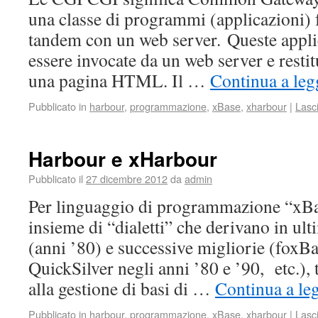
una classe di programmi (applicazioni) f
tandem con un web server. Queste appli
essere invocate da un web server e rest
una pagina HTML. Il …
Continua a leg
Pubblicato in
harbour
,
programmazione
,
xBase
,
xharbour
|
Lasc
Harbour e xHarbour
Pubblicato il
27 dicembre 2012
da
admin
Per linguaggio di programmazione “xBa
insieme di “dialetti” che derivano in ult
(anni ’80) e successive migliorie (foxBa
QuickSilver negli anni ’80 e ’90, etc.), 
alla gestione di basi di …
Continua a le
Pubblicato in
harbour
,
programmazione
,
xBase
,
xharbour
|
Lasc